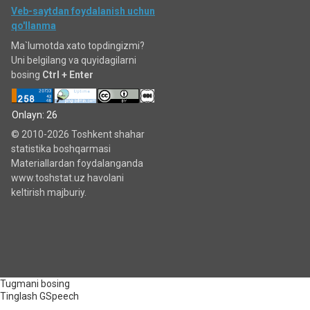
Veb-saytdan foydalanish uchun
qo'llanma
Ma`lumotda xato topdingizmi?
Uni belgilang va quyidagilarni
bosing
Ctrl + Enter
Onlayn: 26
© 2010-2026 Toshkent shahar
statistika boshqarmasi
Materiallardan foydalanganda
www.toshstat.uz havolani
keltirish majburiy.
Tugmani bosing
Tinglash
GSpeech