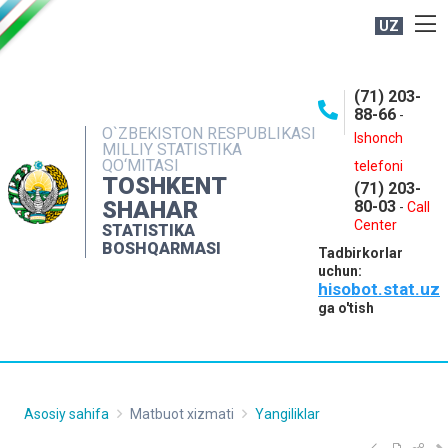
UZ
BOSHQARMA HAQIDA
(71) 203-
OCHIQ MA'LUMOTLAR
88-66
-
O`ZBEKISTON RESPUBLIKASI
NASHRLAR
Ishonch
MILLIY STATISTIKA
QO‘MITASI
telefoni
INTERAKTIV XIZMATLAR
TOSHKENT
(71) 203-
MATBUOT XIZMATI
SHAHAR
80-03
-
Call
Center
STATISTIKA
MUROJAATLAR
BOSHQARMASI
Tadbirkorlar
KONTAKTLAR
uchun:
hisobot.stat.uz
ga o'tish
Asosiy sahifa
Matbuot xizmati
Yangiliklar