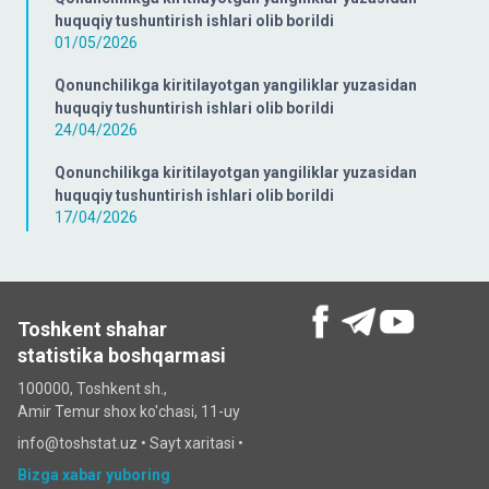
huquqiy tushuntirish ishlari olib borildi
01/05/2026
Qonunchilikga kiritilayotgan yangiliklar yuzasidan
huquqiy tushuntirish ishlari olib borildi
24/04/2026
Qonunchilikga kiritilayotgan yangiliklar yuzasidan
huquqiy tushuntirish ishlari olib borildi
17/04/2026
Toshkent shahar
statistika boshqarmasi
100000, Toshkent sh.,
Amir Temur shox ko'chasi, 11-uy
info@toshstat.uz •
Sayt xaritasi
•
Bizga xabar yuboring