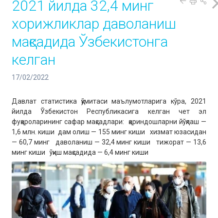
2021 йилда 32,4 минг
хорижликлар даволаниш
мақсадида Ўзбекистонга
келган
17/02/2022
Давлат статистика қўмитаси маълумотларига кўра, 2021
йилда Ўзбекистон Республикасига келган чет эл
фуқароларининг сафар мақсадлари: қариндошларни йўқлаш —
1,6 млн. киши дам олиш — 155 минг киши хизмат юзасидан
— 60,7 минг даволаниш — 32,4 минг киши тижорат — 13,6
минг киши ўқиш мақсадида — 6,4 минг киши