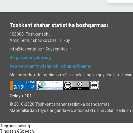
Toshkent shahar statistika boshqarmasi
100000, Toshkent sh.,
Amir Temur shox ko'chasi, 11-uy
info@toshstat.uz •
Sayt xaritasi
•
Bizga xabar yuboring
Veb-saytdan foydalanish uchun qo'llanma
Ma`lumotda xato topdingizmi? Uni belgilang va quyidagilarni bosi
Onlayn: 101
© 2010-2026 Toshkent shahar statistika boshqarmasi
Materiallardan foydalanganda www.toshstat.uz havolani keltirish 
Tugmani bosing
Tinglash
GSpeech