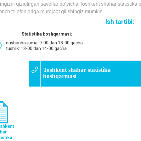
ingizni qiziqtirgаn sаvollаr bo‘yichа Toshkent shahar stаtistikа
onch telefonlаrigа murojааt qilishingiz mumkin.
Ish tartibi:
Statistika boshqarmasi:
dushanba-juma: 9-00 dan 18-00 gacha
tushlik: 13-00 dan 14-00 gacha
Toshkent shahar statistika
boshqarmasi
shkent
har
tistika