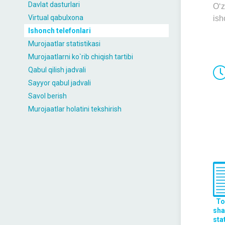
Davlat dasturlari
O‘z
Virtual qabulxona
ish
Ishonch telefonlari
Murojaatlar statistikasi
Murojaatlarni ko`rib chiqish tartibi
Qabul qilish jadvali
Sayyor qabul jadvali
Savol berish
Murojaatlar holatini tekshirish
To
sha
sta