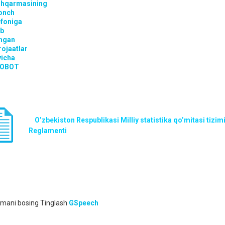
hqarmasining
onch
efoniga
ib
hgan
ojaatlar
yicha
SOBOT
O’zbekiston Respublikasi Milliy statistika qo’mitasi tizimi
Reglamenti
mani bosing
Tinglash
GSpeech