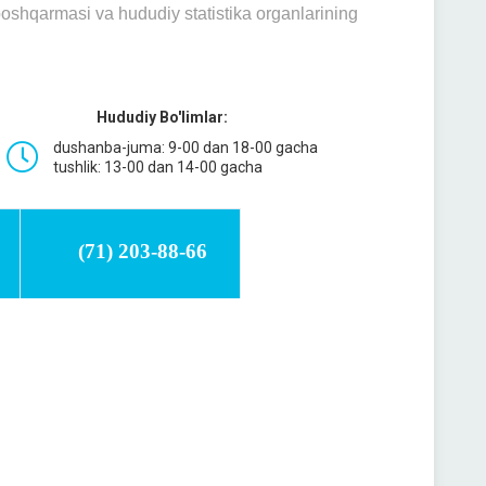
 boshqarmasi vа hududiy stаtistikа orgаnlаrining
Hududiy Bo'limlar:
dushanba-juma: 9-00 dan 18-00 gacha
tushlik: 13-00 dan 14-00 gacha
(71) 203-88-66