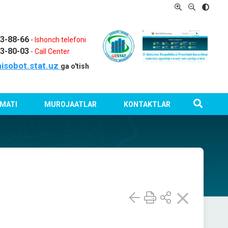
03-88-66
-
Ishonch telefoni
03-80-03
-
Call Center
isobot.stat.uz
ga o'tish
MATI
MUROJAATLAR
KONTAKTLAR