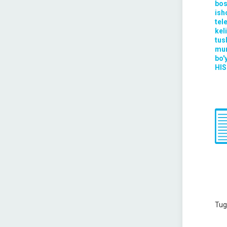
bos
ish
tel
kel
tus
mur
bo'
HI
Tug