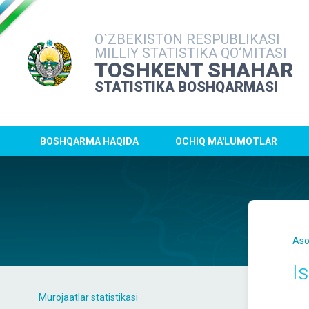
O`ZBEKISTON RESPUBLIKASI
MILLIY STATISTIKA QO‘MITASI
TOSHKENT SHAHAR
STATISTIKA BOSHQARMASI
BOSHQARMA HAQIDA
OCHIQ MA'LUMOTLAR
Aso
I
Murojaatlar statistikasi