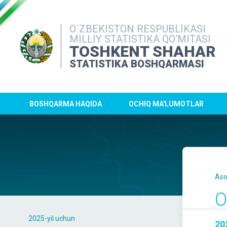
O`ZBEKISTON RESPUBLIKASI
MILLIY STATISTIKA QO‘MITASI
TOSHKENT SHAHAR
STATISTIKA BOSHQARMASI
BOSHQARMA HAQIDA
OCHIQ MA'LUMOTLAR
Aso
O
2025-yil uchun
20