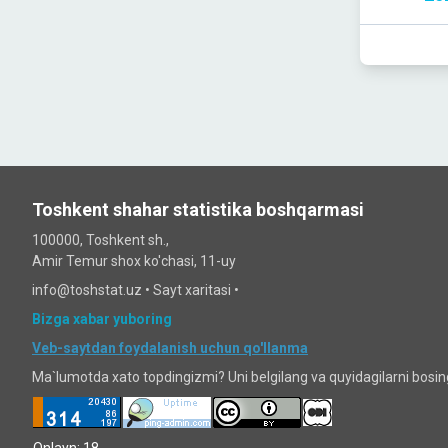
Toshkent shahar statistika boshqarmasi
100000, Toshkent sh.,
Amir Temur shox ko'chasi, 11-uy
info@toshstat.uz •
Sayt xaritasi
•
Bizga xabar yuboring
Veb-saytdan foydalanish uchun qo'llanma
Ma`lumotda xato topdingizmi? Uni belgilang va quyidagilarni bosi
Onlayn: 18