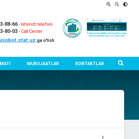
03-88-66
-
Ishonch telefoni
03-80-03
-
Call Center
isobot.stat.uz
ga o'tish
MATI
MUROJAATLAR
KONTAKTLAR