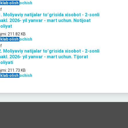
klab olish
ochish
f
. Moliyaviy natijalar toʻgrisida xisobot - 2-sonli
akl. 2026- yil yanvar - mart uchun. Notijoat
oliyat
jmi:
211.82 KB
klab olish
ochish
f
. Moliyaviy natijalar toʻgrisida xisobot - 2-sonli
akl. 2026- yil yanvar - mart uchun. Tijorat
oliyati
jmi:
211.73 KB
klab olish
ochish