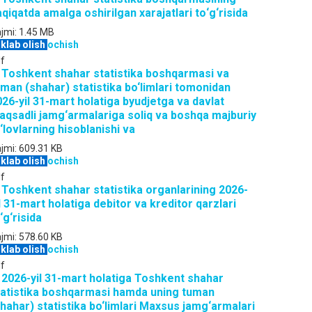
qiqatda amalga oshirilgan xarajatlari tо‘g‘risida
jmi:
1.45 MB
klab olish
ochish
f
. Toshkent shahar statistika boshqarmasi va
uman (shahar) statistika bo‘limlari tomonidan
26-yil 31-mart holatiga byudjetga va davlat
aqsadli jamg‘armalariga soliq va boshqa majburiy
‘lovlarning hisoblanishi va
jmi:
609.31 KB
klab olish
ochish
f
. Toshkent shahar statistika organlarining 2026-
l 31-mart holatiga debitor va kreditor qarzlari
‘g‘risida
jmi:
578.60 KB
klab olish
ochish
f
. 2026-yil 31-mart holatiga Toshkent shahar
tatistika boshqarmasi hamda uning tuman
hahar) statistika bo‘limlari Maxsus jamg‘armalari