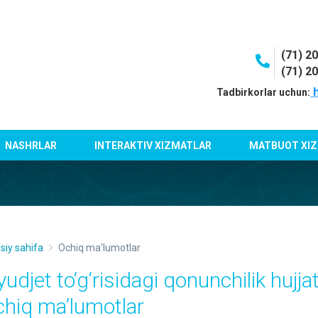
(71) 2
(71) 2
h
Tadbirkorlar uchun:
NASHRLAR
INTERAKTIV XIZMATLAR
MATBUOT XIZ
siy sahifa
Ochiq ma'lumotlar
yudjet to‘g‘risidagi qonunchilik hujj
chiq maʼlumotlar