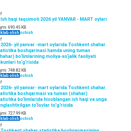
f
 Ish haqi taqsimoti 2026 yil YANVAR - MART oylari
jmi:
690.45 KB
klab olish
ochish
f
. 2026- yil yanvar -mart oylarida Toshkent shahar
tatistika boshqarmasi hamda uning tuman
hahar) bo‘limlarining moliya-xo‘jalik faoliyati
kunlari to‘g‘risida
jmi:
748.82 KB
klab olish
ochish
f
. 2026- yil yanvar- mart oylarida Toshkent shahar
tatistika boshqarmasi va tuman (shahar)
atistika bo‘limlarida hisoblangan ish haqi va unga
nglashtirilgan to‘lovlar to‘g‘risida
jmi:
727.99 KB
klab olish
ochish
f
. Toshkent shahar statistika boshqarmasining