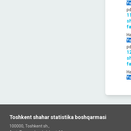
Yu
pd
11
sh
fa
Ha
Yu
pd
12
sh
fa
Ha
Yu
Toshkent shahar statistika boshqarmasi
100000, Toshkent sh.,