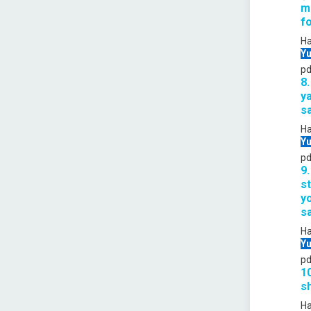
ma
fo
Ha
Yu
pd
8.
y
sa
Ha
Yu
pd
9
st
yo
sa
Ha
Yu
pd
10
sh
Ha