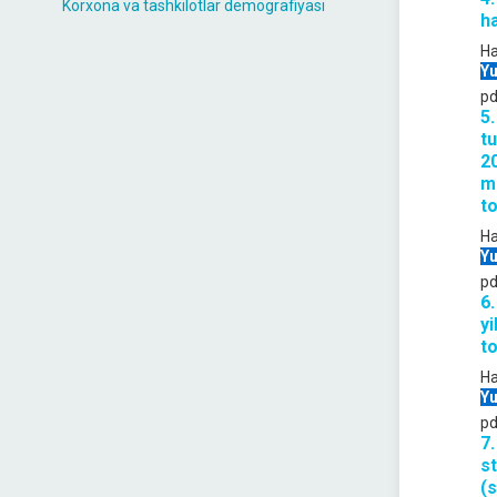
Korxona va tashkilotlar demografiyasi
ha
Ha
Yu
pd
5
t
20
m
to
Ha
Yu
pd
6
yi
to
Ha
Yu
pd
7
s
(s