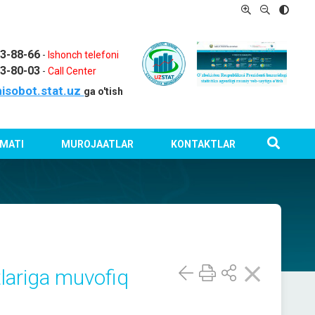
03-88-66
-
Ishonch telefoni
03-80-03
-
Call Center
isobot.stat.uz
ga o'tish
MATI
MUROJAATLAR
KONTAKTLAR
atlariga muvofiq