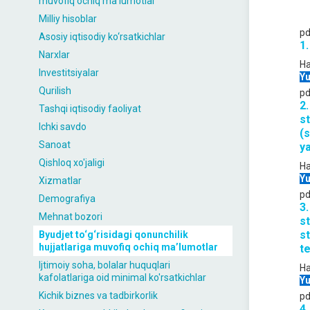
muvofiq ochiq maʼlumotlar
Milliy hisoblar
pd
Asosiy iqtisodiy ko‘rsatkichlar
1.
Narxlar
Ha
Investitsiyalar
Yu
Qurilish
pd
2
Tashqi iqtisodiy faoliyat
s
Ichki savdo
(s
Sanoat
ya
Qishloq xo'jaligi
Ha
Yu
Xizmatlar
pd
Demografiya
3
Mehnat bozori
s
st
Byudjet to‘g‘risidagi qonunchilik
hujjatlariga muvofiq ochiq maʼlumotlar
te
Ijtimoiy soha, bolalar huquqlari
Ha
kafolatlariga oid minimal ko'rsatkichlar
Yu
Kichik biznes va tadbirkorlik
pd
4