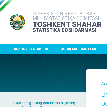
O`ZBEKISTON RESPUBLIKASI
MILLIY STATISTIKA QO‘MITASI
TOSHKENT SHAHAR
STATISTIKA BOSHQARMASI
BOSHQARMA HAQIDA
OCHIQ MA'LUMOTLAR
Aso
B
o
Byudjet to‘g‘risidagi qonunchilik hujjatlariga