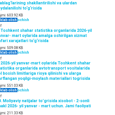
blag‘larining shakllantirilishi va ulardan
ydalanilishi to‘g‘risida
jmi:
603.92 KB
klab olish
ochish
f
 Toshkent shahar statistika organlarida 2026-yil
anvar- mart oylarida amalga oshirilgan xizmat
fari xarajatlari to‘g‘risida
jmi:
509.08 KB
klab olish
ochish
f
. 2026-yil yanvar-mart oylarida Toshkent shahar
atistika organlarida avtotransport vositalarida
l bosish limitlariga rioya qilinishi va ularga
rflangan yoqilgi-moylash materiallari togrisida
jmi:
551.03 KB
klab olish
ochish
f
. Moliyaviy natijalar toʻgrisida xisobot - 2-sonli
akl 2026- yil yanvar - mart uchun. Jami faoliyati
jmi:
211.33 KB