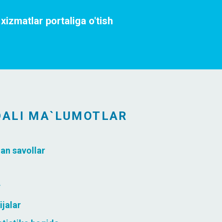
xizmatlar portaliga o'tish
DALI MA`LUMOTLAR
gan savollar
r
ijalar