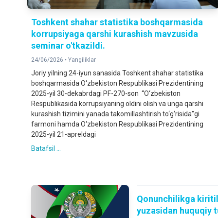
Toshkent shahar statistika boshqarmasida
korrupsiyaga qarshi kurashish mavzusida
seminar o'tkazildi.
24/06/2026 •
Yangiliklar
Joriy yilning 24-iyun sanasida Toshkent shahar statistika
boshqarmasida O‘zbekiston Respublikasi Prezidentining
2025-yil 30-dekabrdagi PF-270-son “O‘zbekiston
Respublikasida korrupsiyaning oldini olish va unga qarshi
kurashish tizimini yanada takomillashtirish to‘g‘risida”gi
farmoni hamda O‘zbekiston Respublikasi Prezidentining
2025-yil 21-apreldagi
Batafsil ...
Qonunchilikga kiriti
yuzasidan huquqiy tu