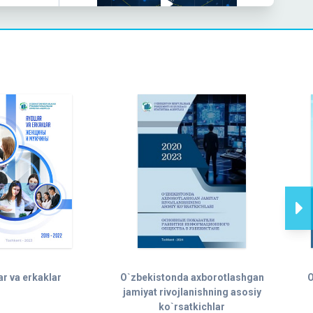
Toshkent shahrida YaHM 2022-yil sentabr
Sevimli TV: Aholi ro‘yxatdan o‘tkaziladi
Sinov tariqasida aholini ro'yhatga olish
ar va erkaklar
O`zbekistonda axborotlashgan
O
jamiyat rivojlanishning asosiy
ko`rsatkichlar