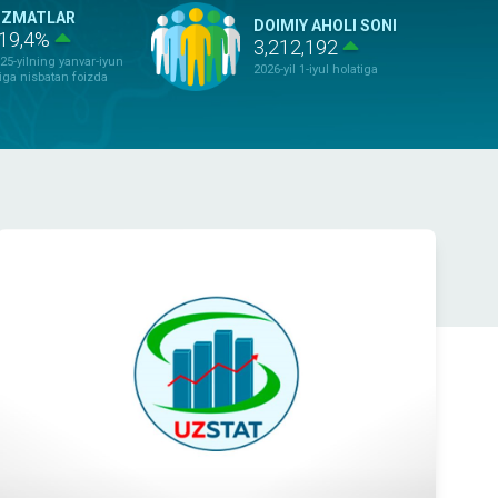
IZMATLAR
DOIMIY AHOLI SONI
19,4%
3,212,192
25-yilning yanvar-iyun
2026-yil 1-iyul holatiga
iga nisbatan foizda