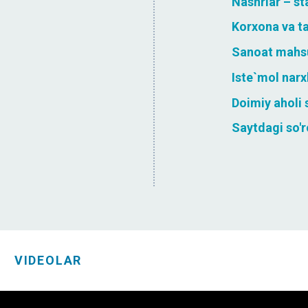
Nashrlar – st
Korxona va ta
Sanoat mahsul
Iste`mol narx
Doimiy aholi 
Saytdagi so'
VIDEOLAR