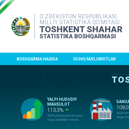
O`ZBEKISTON RESPUBLIKASI
MILLIY STATISTIKA QO‘MITASI
TOSHKENT SHAHAR
STATISTIKA BOSHQARMASI
BOSHQARMA HAQIDA
OCHIQ MA'LUMOTLAR
TO
YALPI HUDUDIY
SANO
MAHSULOT
108,
113,3%
2025-yil
2025-yilning yanvar-iyun
oyiga ni
oyiga nisbatan foizda