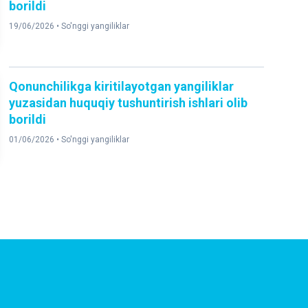
borildi
19/06/2026 •
So'nggi yangiliklar
Qonunchilikga kiritilayotgan yangiliklar
yuzasidan huquqiy tushuntirish ishlari olib
borildi
01/06/2026 •
So'nggi yangiliklar