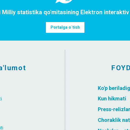
Milliy statistika qo'mitasining Elektron interaktiv 
Portalga o`tish
a'lumot
FOY
Ko'p beriladi
Kun hikmati
i
Press-relizla
Choraklik nat
ti