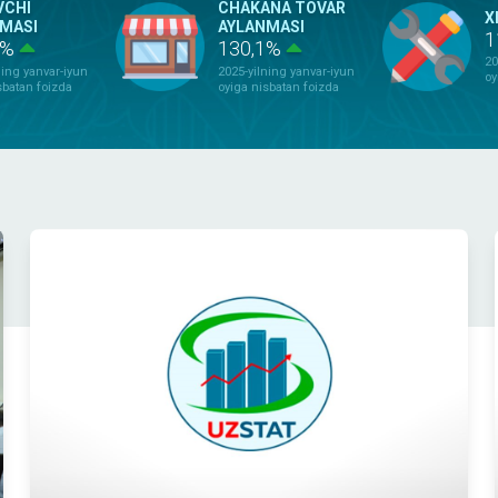
VCHI
CHAKANA TOVAR
X
MASI
AYLANMASI
1
1%
130,1%
20
ning yanvar-iyun
2025-yilning yanvar-iyun
oy
sbatan foizda
oyiga nisbatan foizda