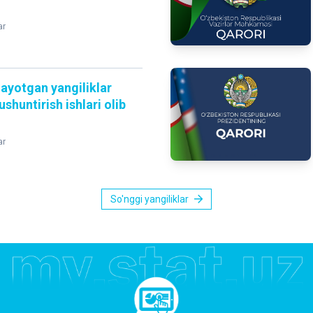
ar
layotgan yangiliklar
shuntirish ishlari olib
ar
So'nggi yangiliklar