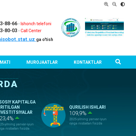
03-88-66
-
Ishonch telefoni
03-80-03
-
Call Center
isobot.stat.uz
ga o'tish
MATI
MUROJAATLAR
KONTAKTLAR
RDA
SOSIY KAPITALGA
IRITILGAN
QURILISH ISHLARI
NVESTITSIYALAR
109,9%
23,4%
2025-yilning yanvar-iyun
oyiga nisbatan foizda
25-yilning yanvar-iyun
iga nisbatan foizda