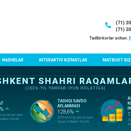
(71) 2
(71) 2
h
Tadbirkorlar uchun:
NASHRLAR
INTERAKTIV XIZMATLAR
MATBUOT XIZ
SHKENT SHAHRI RAQAMLA
(2026-YIL YANVAR-IYUN HOLATIGA)
A
TASHQI SAVDO
AT
K
AYLANMASI
0%
I
128,6%
1
ning yanvar-iyun
2025-yilning yanvar-iyun
sbatan foizda
20
oyiga nisbatan foizda
oy