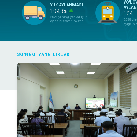
YO'LO
YUK AYLANMASI
AYLAN
109,8%
104,
2025-yilning yanvar-iyun
2025-yil
oyiga nisbatan foizda
oyiga ni
SO'NGGI YANGILIKLAR