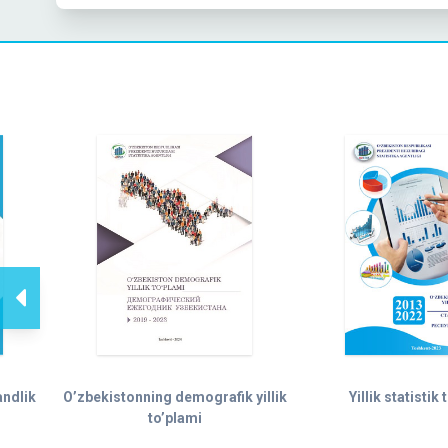
andlik
O’zbekistonning demografik yillik
Yillik statistik
to’plami