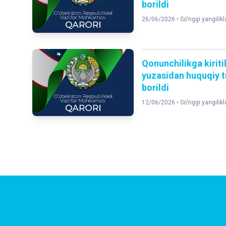
borildi
26/06/2026 •
So'nggi yangilikl
Qonunchilikga kiriti
yuzasidan huquqiy tu
borildi
12/06/2026 •
So'nggi yangilikl