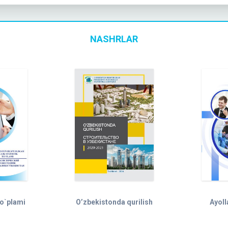
NASHRLAR
 to`plami
O’zbekistonda qurilish
Ayoll