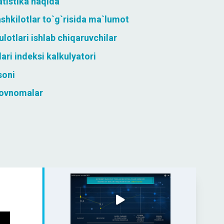
atistika haqida
shkilotlar to`g`risida ma`lumot
otlari ishlab chiqaruvchilar
lari indeksi kalkulyatori
soni
rovnomalar