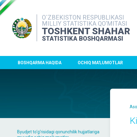
O`ZBEKISTON RESPUBLIKASI
MILLIY STATISTIKA QO‘MITASI
TOSHKENT SHAHAR
STATISTIKA BOSHQARMASI
BOSHQARMA HAQIDA
OCHIQ MA'LUMOTLAR
Aso
K
Byudjet to‘g‘risidagi qonunchilik hujjatlariga