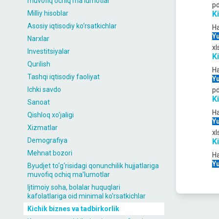
muvofiq ochiq maʼlumotlar
p
Milliy hisoblar
K
Asosiy iqtisodiy ko‘rsatkichlar
Ha
Yu
Narxlar
xl
Investitsiyalar
K
Qurilish
Ha
Tashqi iqtisodiy faoliyat
Yu
Ichki savdo
p
K
Sanoat
Ha
Qishloq xo'jaligi
Yu
Xizmatlar
xl
Demografiya
K
Mehnat bozori
Ha
Yu
Byudjet to‘g‘risidagi qonunchilik hujjatlariga
muvofiq ochiq maʼlumotlar
Ijtimoiy soha, bolalar huquqlari
kafolatlariga oid minimal ko'rsatkichlar
Kichik biznes va tadbirkorlik