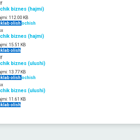
df
ichik biznes (hajmi)
jmi:
112.00 KB
klab olish
ochish
sx
ichik biznes (hajmi)
jmi:
15.51 KB
klab olish
df
ichik biznes (ulushi)
jmi:
13.77 KB
klab olish
ochish
sx
ichik biznes (ulushi)
jmi:
11.61 KB
klab olish