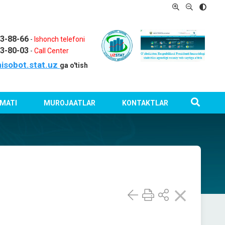
03-88-66
-
Ishonch telefoni
03-80-03
-
Call Center
isobot.stat.uz
ga o'tish
MATI
MUROJAATLAR
KONTAKTLAR