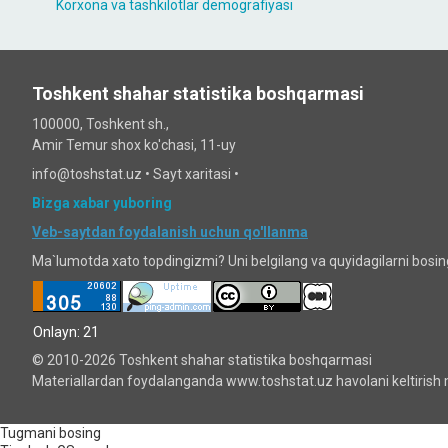
Korxona va tashkilotlar demografiyasi
Toshkent shahar statistika boshqarmasi
100000, Toshkent sh.,
Amir Temur shox ko'chasi, 11-uy
info@toshstat.uz •
Sayt xaritasi
•
Bizga xabar yuboring
Veb-saytdan foydalanish uchun qo'llanma
Ma`lumotda xato topdingizmi? Uni belgilang va quyidagilarni bosi
Onlayn: 21
© 2010-2026 Toshkent shahar statistika boshqarmasi
Materiallardan foydalanganda www.toshstat.uz havolani keltirish 
Tugmani bosing