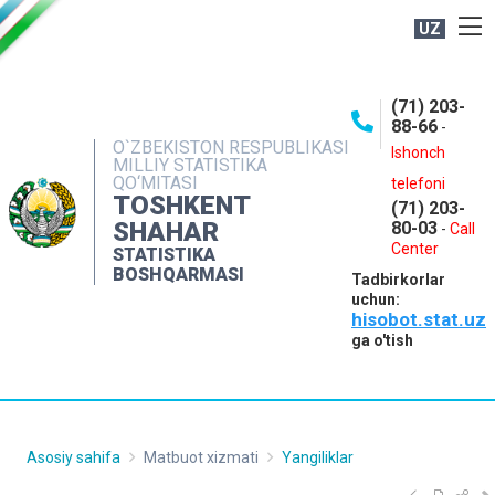
UZ
BOSHQARMA HAQIDA
(71) 203-
OCHIQ MA'LUMOTLAR
88-66
-
O`ZBEKISTON RESPUBLIKASI
NASHRLAR
Ishonch
MILLIY STATISTIKA
QO‘MITASI
telefoni
INTERAKTIV XIZMATLAR
TOSHKENT
(71) 203-
MATBUOT XIZMATI
SHAHAR
80-03
-
Call
Center
STATISTIKA
MUROJAATLAR
BOSHQARMASI
Tadbirkorlar
KONTAKTLAR
uchun:
hisobot.stat.uz
ga o'tish
Asosiy sahifa
Matbuot xizmati
Yangiliklar