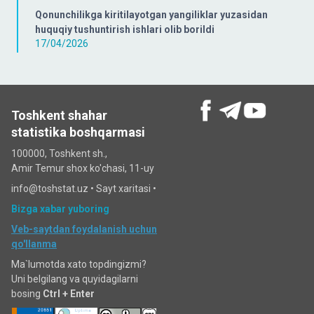
Qonunchilikga kiritilayotgan yangiliklar yuzasidan
huquqiy tushuntirish ishlari olib borildi
17/04/2026
Toshkent shahar
statistika boshqarmasi
100000, Toshkent sh.,
Amir Temur shox ko'chasi, 11-uy
info@toshstat.uz •
Sayt xaritasi
•
Bizga xabar yuboring
Veb-saytdan foydalanish uchun
qo'llanma
Ma`lumotda xato topdingizmi?
Uni belgilang va quyidagilarni
bosing
Ctrl + Enter