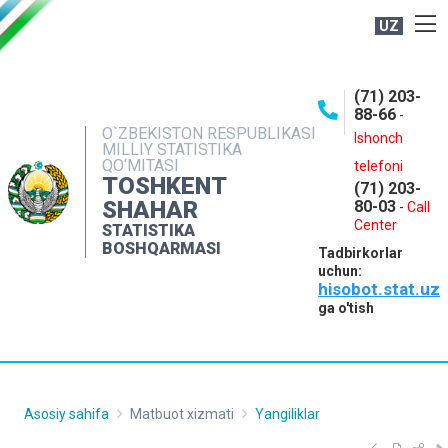
UZ
BOSHQARMA HAQIDA
(71) 203-
OCHIQ MA'LUMOTLAR
88-66
-
O`ZBEKISTON RESPUBLIKASI
NASHRLAR
Ishonch
MILLIY STATISTIKA
QO‘MITASI
telefoni
INTERAKTIV XIZMATLAR
TOSHKENT
(71) 203-
MATBUOT XIZMATI
SHAHAR
80-03
-
Call
Center
STATISTIKA
MUROJAATLAR
BOSHQARMASI
Tadbirkorlar
KONTAKTLAR
uchun:
hisobot.stat.uz
ga o'tish
Asosiy sahifa
Matbuot xizmati
Yangiliklar