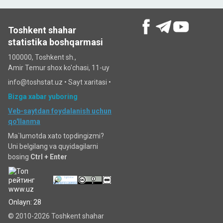
Toshkent shahar
statistika boshqarmasi
100000, Toshkent sh.,
Amir Temur shox ko'chasi, 11-uy
info@toshstat.uz •
Sayt xaritasi
•
Bizga xabar yuboring
Veb-saytdan foydalanish uchun
qo'llanma
Ma`lumotda xato topdingizmi?
Uni belgilang va quyidagilarni
bosing
Ctrl + Enter
Onlayn: 28
© 2010-2026 Toshkent shahar