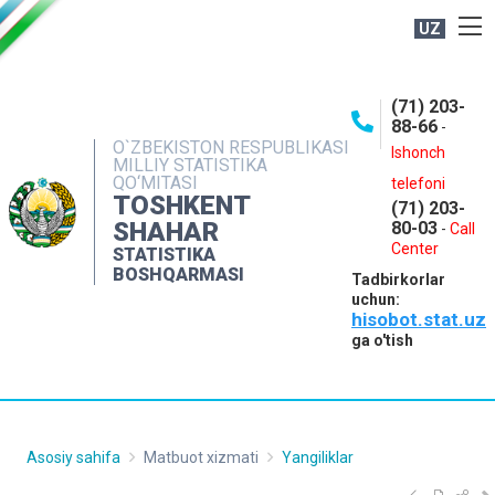
UZ
BOSHQARMA HAQIDA
(71) 203-
OCHIQ MA'LUMOTLAR
88-66
-
O`ZBEKISTON RESPUBLIKASI
NASHRLAR
Ishonch
MILLIY STATISTIKA
QO‘MITASI
telefoni
INTERAKTIV XIZMATLAR
TOSHKENT
(71) 203-
MATBUOT XIZMATI
SHAHAR
80-03
-
Call
Center
STATISTIKA
MUROJAATLAR
BOSHQARMASI
Tadbirkorlar
KONTAKTLAR
uchun:
hisobot.stat.uz
ga o'tish
Asosiy sahifa
Matbuot xizmati
Yangiliklar