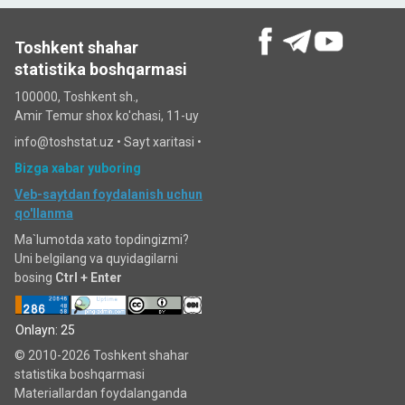
Toshkent shahar
statistika boshqarmasi
100000, Toshkent sh.,
Amir Temur shox ko'chasi, 11-uy
info@toshstat.uz •
Sayt xaritasi
•
Bizga xabar yuboring
Veb-saytdan foydalanish uchun
qo'llanma
Ma`lumotda xato topdingizmi?
Uni belgilang va quyidagilarni
bosing
Ctrl + Enter
Onlayn: 25
© 2010-2026 Toshkent shahar
statistika boshqarmasi
Materiallardan foydalanganda