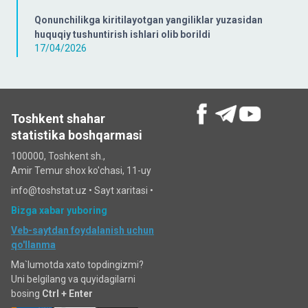
Qonunchilikga kiritilayotgan yangiliklar yuzasidan
huquqiy tushuntirish ishlari olib borildi
17/04/2026
Toshkent shahar
statistika boshqarmasi
100000, Toshkent sh.,
Amir Temur shox ko'chasi, 11-uy
info@toshstat.uz •
Sayt xaritasi
•
Bizga xabar yuboring
Veb-saytdan foydalanish uchun
qo'llanma
Ma`lumotda xato topdingizmi?
Uni belgilang va quyidagilarni
bosing
Ctrl + Enter