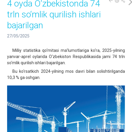
4 oyda O‘zbekistonda 74
trln so‘mlik qurilish ishlari
bajarilgan
27/05/2025
Milliy statistika qo‘mitasi ma’lumotlariga ko‘ra, 2025-yilning
yanvar-aprel oylarida O‘zbekiston Respublikasida jami 74 trln
so‘mlik qurilish ishlari bajarilgan.
Bu ko‘rsatkich 2024-yilning mos davri bilan solishtirilganda
10,3 % ga oshgan.