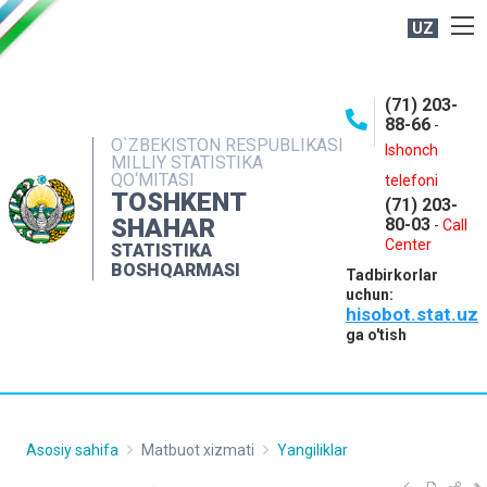
UZ
BOSHQARMA HAQIDA
(71) 203-
OCHIQ MA'LUMOTLAR
88-66
-
O`ZBEKISTON RESPUBLIKASI
NASHRLAR
Ishonch
MILLIY STATISTIKA
QO‘MITASI
telefoni
INTERAKTIV XIZMATLAR
TOSHKENT
(71) 203-
MATBUOT XIZMATI
SHAHAR
80-03
-
Call
Center
STATISTIKA
MUROJAATLAR
BOSHQARMASI
Tadbirkorlar
KONTAKTLAR
uchun:
hisobot.stat.uz
ga o'tish
Asosiy sahifa
Matbuot xizmati
Yangiliklar