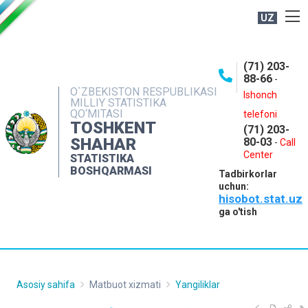
UZ
BOSHQARMA HAQIDA
(71) 203-
OCHIQ MA'LUMOTLAR
88-66
-
O`ZBEKISTON RESPUBLIKASI
NASHRLAR
Ishonch
MILLIY STATISTIKA
QO‘MITASI
telefoni
INTERAKTIV XIZMATLAR
TOSHKENT
(71) 203-
MATBUOT XIZMATI
SHAHAR
80-03
-
Call
Center
STATISTIKA
MUROJAATLAR
BOSHQARMASI
Tadbirkorlar
KONTAKTLAR
uchun:
hisobot.stat.uz
ga o'tish
Asosiy sahifa
Matbuot xizmati
Yangiliklar