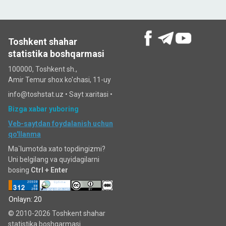
Toshkent shahar
statistika boshqarmasi
100000, Toshkent sh.,
Amir Temur shox ko'chasi, 11-uy
info@toshstat.uz •
Sayt xaritasi
•
Bizga xabar yuboring
Veb-saytdan foydalanish uchun
qo'llanma
Ma`lumotda xato topdingizmi?
Uni belgilang va quyidagilarni
bosing
Ctrl + Enter
Onlayn: 20
© 2010-2026 Toshkent shahar
statistika boshqarmasi