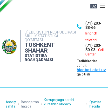
UZ
BOSHQARMA HAQIDA
(71) 203-
OCHIQ MA'LUMOTLAR
88-66
-
O`ZBEKISTON RESPUBLIKASI
NASHRLAR
Ishonch
MILLIY STATISTIKA
QO‘MITASI
telefoni
INTERAKTIV XIZMATLAR
TOSHKENT
(71) 203-
MATBUOT XIZMATI
SHAHAR
80-03
-
Call
Center
STATISTIKA
MUROJAATLAR
BOSHQARMASI
Tadbirkorlar
KONTAKTLAR
uchun:
hisobot.stat.uz
ga o'tish
Korrupsiyaga qarshi
Asosiy
Boshqarma
Qo'mita
kurashish idoraviy
sahifa
haqida
haqida