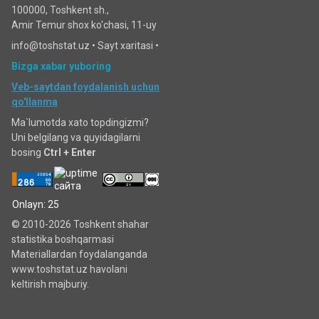
100000, Toshkent sh.,
Amir Temur shox ko'chasi, 11-uy
info@toshstat.uz •
Sayt xaritasi
•
Bizga xabar yuboring
Veb-saytdan foydalanish uchun
qo'llanma
Ma`lumotda xato topdingizmi?
Uni belgilang va quyidagilarni
bosing
Ctrl + Enter
Onlayn: 25
© 2010-2026 Toshkent shahar
statistika boshqarmasi
Materiallardan foydalanganda
www.toshstat.uz havolani
keltirish majburiy.