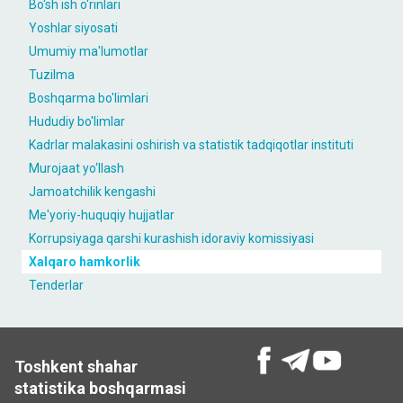
Bo'sh ish o'rinlari
Yoshlar siyosati
Umumiy ma'lumotlar
Tuzilma
Boshqarma bo'limlari
Hududiy bo'limlar
Kаdrlаr malakasini oshirish vа stаtistik tаdqiqotlаr instituti
Murojaat yo‘llash
Jamoatchilik kengashi
Me'yoriy-huquqiy hujjatlar
Korrupsiyaga qarshi kurashish idoraviy komissiyasi
Xalqaro hamkorlik
Tenderlar
Toshkent shahar
statistika boshqarmasi