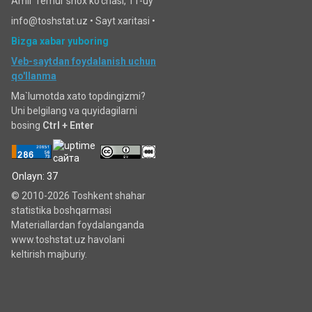
Amir Temur shox ko'chasi, 11-uy
info@toshstat.uz •
Sayt xaritasi
•
Bizga xabar yuboring
Veb-saytdan foydalanish uchun
qo'llanma
Ma`lumotda xato topdingizmi?
Uni belgilang va quyidagilarni
bosing
Ctrl + Enter
Onlayn: 37
© 2010-2026 Toshkent shahar
statistika boshqarmasi
Materiallardan foydalanganda
www.toshstat.uz havolani
keltirish majburiy.