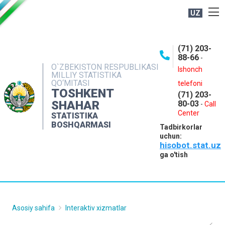
UZ
BOSHQARMA HAQIDA
(71) 203-
OCHIQ MA'LUMOTLAR
88-66
-
O`ZBEKISTON RESPUBLIKASI
NASHRLAR
Ishonch
MILLIY STATISTIKA
QO‘MITASI
telefoni
INTERAKTIV XIZMATLAR
TOSHKENT
(71) 203-
MATBUOT XIZMATI
SHAHAR
80-03
-
Call
Center
STATISTIKA
MUROJAATLAR
BOSHQARMASI
Tadbirkorlar
KONTAKTLAR
uchun:
hisobot.stat.uz
ga o'tish
Asosiy sahifa
Interaktiv xizmatlar