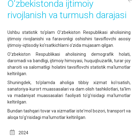
O‘zbekistondа ijtimoiy
rivojlаnish vа turmush dаrаjаsi
Ushbu statistik to‘plаm O'zbekiston Respublikasi aholisining
ijtimoiy rivojlanishi va faravonligi oshishini tavsiflovchi asosiy
ijtimoiy-iqtisodiy ko'rsatkichlarni o’zida mujasam qilgan.
O'zbekiston Respublikasi aholisining demografik holati,
daromadi va bandligi, ijtimoiy himoyasi, huquqbuzarlik, turar-joy
sharoiti va salomatligi holatini tavsiflovchi statistik ma'lumotlar
keltirilgan.
Shuningdek, to'plamda aholiga tibbiy xizmat ko'rsatish,
sanatoriya-kurort muassasalari va dam olish tashkilotlari, ta'lim
va madaniyat muassasalari faoliyati to'g’risidagi ma'lumotlar
keltirilgan.
Bundan tashqari tovar va xizmatlar iste'mol bozori, transport va
aloqa to'g’risidagi ma'lumotlar keltirilgan.
2024