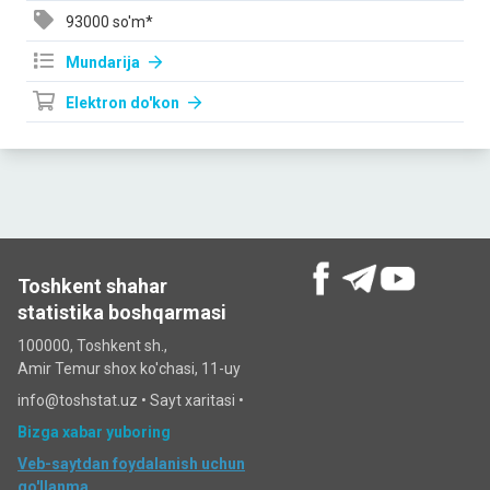
93000 so'm*
Mundarija
Elektron do'kon
Toshkent shahar
statistika boshqarmasi
100000, Toshkent sh.,
Amir Temur shox ko'chasi, 11-uy
info@toshstat.uz •
Sayt xaritasi
•
Bizga xabar yuboring
Veb-saytdan foydalanish uchun
qo'llanma