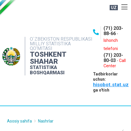
UZ
BOSHQARMA HAQIDA
(71) 203-
OCHIQ MA'LUMOTLAR
88-66
-
O`ZBEKISTON RESPUBLIKASI
NASHRLAR
Ishonch
MILLIY STATISTIKA
QO‘MITASI
telefoni
INTERAKTIV XIZMATLAR
TOSHKENT
(71) 203-
MATBUOT XIZMATI
SHAHAR
80-03
-
Call
Center
STATISTIKA
MUROJAATLAR
BOSHQARMASI
Tadbirkorlar
KONTAKTLAR
uchun:
hisobot.stat.uz
ga o'tish
Asosiy sahifa
Nashrlar