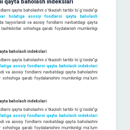
ni qayta baholash indekslari
larni qayta baholashni o`tkazish tartibi to`g`risida”gi
nvar holatiga asosiy fondlarni qayta baholash
da tayyorlandi va asosiy fondlarni navbatdagi qayta
a tashkilotlar xohishiga qarab foydalanish mumkinligi
qayta baholash indekslari
larni qayta baholashni o`tkazish tartibi to`g`risida”gi
latiga asosiy fondlarni qayta baholash indekslari
andi va asosiy fondlarni navbatdagi qayta baholashni
lar xohishiga qarab foydalanishini mumkinligi ma`lum
qayta baholash indekslari
larni qayta baholashni o`tkazish tartibi to`g`risida”gi
latiga asosiy fondlarni qayta baholash indekslari
andi va asosiy fondlarni navbatdagi qayta baholashni
lar xohishiga qarab foydalanishini mumkinligi ma`lum