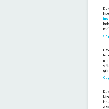
Dav
Niz
ind
bah
ma`
Qay
Dav
Niz
ish
o`t
qili
Qay
Dav
Niz
ish
o`t