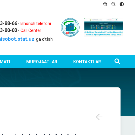
03-88-66
-
Ishonch telefoni
03-80-03
-
Call Center
isobot.stat.uz
ga o'tish
MATI
MUROJAATLAR
KONTAKTLAR