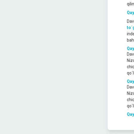
qili
Qay
Dav
to`
ind
bah
Qay
Dav
Niz
chi
qo`l
Qay
Dav
Niz
chi
qo`l
Qay