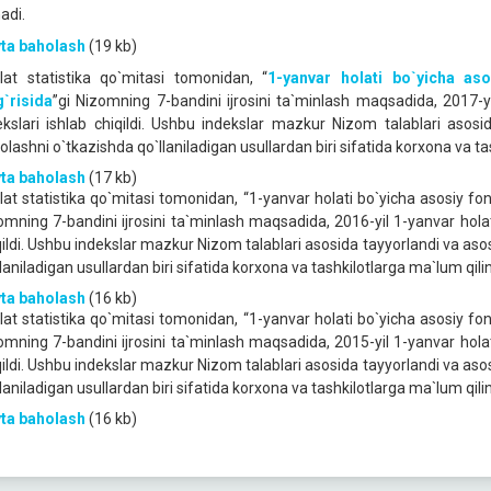
nadi.
ta baholash
(19 kb)
lat statistika qo`mitasi tomonidan, “
1-yanvar holati bo`yicha aso
g`risida
”gi Nizomning 7-bandini ijrosini ta`minlash maqsadida, 2017-y
ekslari ishlab chiqildi. Ushbu indekslar mazkur Nizom talablari asos
olashni o`tkazishda qo`llaniladigan usullardan biri sifatida korxona va ta
ta baholash
(17 kb)
lat statistika qo`mitasi tomonidan, “1-yanvar holati bo`yicha asosiy fond
omning 7-bandini ijrosini ta`minlash maqsadida, 2016-yil 1-yanvar holat
qildi. Ushbu indekslar mazkur Nizom talablari asosida tayyorlandi va as
laniladigan usullardan biri sifatida korxona va tashkilotlarga ma`lum qili
ta baholash
(16 kb)
lat statistika qo`mitasi tomonidan, “1-yanvar holati bo`yicha asosiy fond
omning 7-bandini ijrosini ta`minlash maqsadida, 2015-yil 1-yanvar holat
qildi. Ushbu indekslar mazkur Nizom talablari asosida tayyorlandi va as
laniladigan usullardan biri sifatida korxona va tashkilotlarga ma`lum qili
ta baholash
(16 kb)