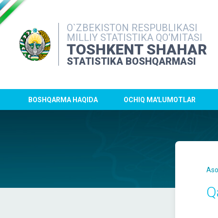
O`ZBEKISTON RESPUBLIKASI
MILLIY STATISTIKA QO‘MITASI
TOSHKENT SHAHAR
STATISTIKA BOSHQARMASI
BOSHQARMA HAQIDA
OCHIQ MA'LUMOTLAR
Aso
Q