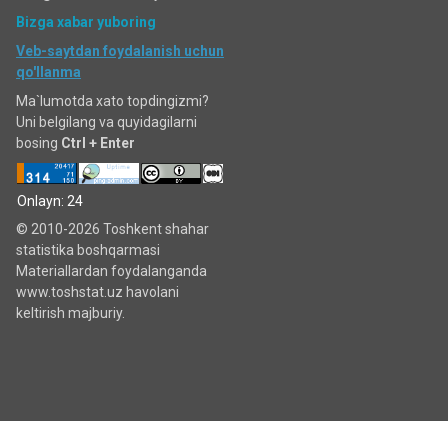
Bizga xabar yuboring
Veb-saytdan foydalanish uchun
qo'llanma
Ma`lumotda xato topdingizmi?
Uni belgilang va quyidagilarni
bosing
Ctrl + Enter
Onlayn: 24
© 2010-2026 Toshkent shahar
statistika boshqarmasi
Materiallardan foydalanganda
www.toshstat.uz havolani
keltirish majburiy.
Tugmani bosing