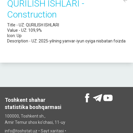
QURILISH ISHLARI -
Construction
Title - UZ:
QURILISH ISHLARI
Value - UZ:
109,9%
Icon:
Up
Description - UZ:
2025-yilning yanvar-iyun oyiga nisbatan foizda
Toshkent shahar
statistika boshqarmasi
100000, Toshkent sh.,
Amir Temur shox ko'chasi, 11-uy
info@toshstat.uz •
Sayt xaritasi
•