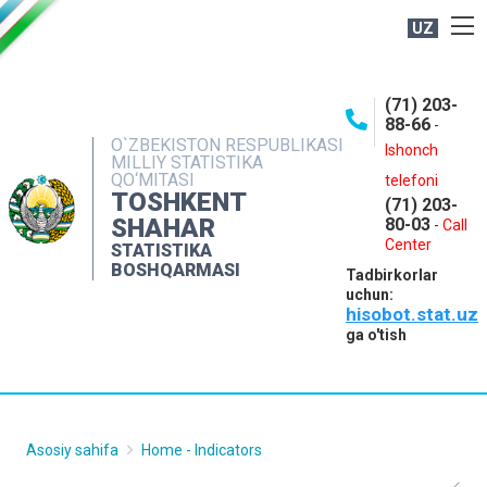
UZ
BOSHQARMA HAQIDA
(71) 203-
OCHIQ MA'LUMOTLAR
88-66
-
O`ZBEKISTON RESPUBLIKASI
NASHRLAR
Ishonch
MILLIY STATISTIKA
QO‘MITASI
telefoni
INTERAKTIV XIZMATLAR
TOSHKENT
(71) 203-
MATBUOT XIZMATI
SHAHAR
80-03
-
Call
Center
STATISTIKA
MUROJAATLAR
BOSHQARMASI
Tadbirkorlar
KONTAKTLAR
uchun:
hisobot.stat.uz
ga o'tish
Asosiy sahifa
Home - Indicators